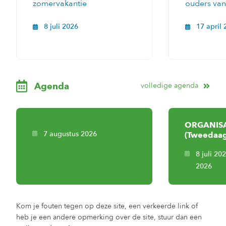
zomervakantie
ouders va
8 juli 2026
17 april
Agenda
volledige agenda
ORGANISA
7 augustus 2026
(Tweedaag
8 juli 20
2026
Kom je fouten tegen op deze site, een verkeerde link of
heb je een andere opmerking over de site, stuur dan een