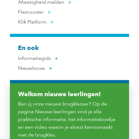
Afwezigheid melden
Flexrooster
Klik Platform
En ook
Informatiegids
Nieuwbouw
Welkom nieuwe leerlingen!
Ben jij onze nieuwe brugklasser? Op de
pagina Nieuwe leerlingen vind je alle
praktische informatie, het informatieboekje
en een video waarin je alvast kennismaakt
met de brugklas.