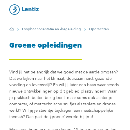
Loopbaanoriëntatie en -begeleiding
Opdrachten
Home
Groene opleidingen
Vind jij het belangrijk dat we goed met de aarde omgaan?
Dat we kijken naar het klimaat, duurzaamheid, gezonde
voeding en levensstijl? En wil jij later een baan waar steeds
nieuwe ontwikkelingen op dit gebied plaatsvinden? Waar
je praktisch buiten bezig bent, maar soms ook achter je
computer, of met technische snufjes als tablets en drones
werkt? Wil jij je steentje bijdragen aan maatschappelijke
thema’s? Dan past de ‘groene’ wereld bij jou!
Misschien houd jij erg van dieren. Of ben je graag buiten,