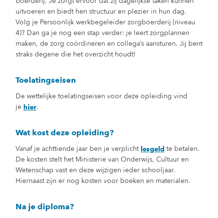
boerderij. Je zorgt ervoor dat zij dagelijkse taken kunnen
uitvoeren en biedt hen structuur en plezier in hun dag.
Volg je Persoonlijk werkbegeleider zorgboerderij (niveau
4)? Dan ga je nog een stap verder: je leert zorgplannen
maken, de zorg coördineren en collega’s aansturen. Jij bent
straks degene die het overzicht houdt!
Toelatingseisen
De wettelijke toelatingseisen voor deze opleiding vind
je
.
hier
Wat kost deze opleiding?
Vanaf je achttiende jaar ben je verplicht
te betalen.
lesgeld
De kosten stelt het Ministerie van Onderwijs, Cultuur en
Wetenschap vast en deze wijzigen ieder schooljaar.
Hiernaast zijn er nog kosten voor boeken en materialen.
Na je diploma?