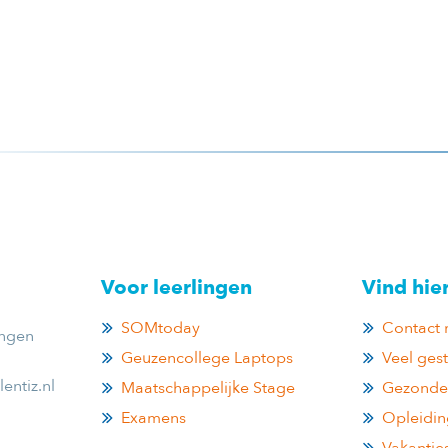
Voor leerlingen
Vind hie
SOMtoday
Contact 
ingen
Geuzencollege Laptops
Veel ges
entiz.nl
Maatschappelijke Stage
Gezonde
Examens
Opleidi