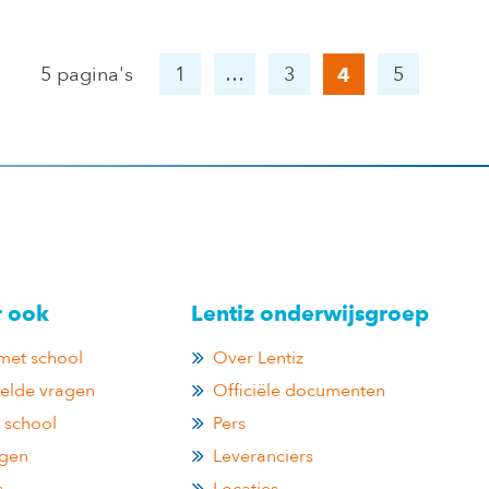
5 pagina's
1
…
3
5
4
r ook
Lentiz onderwijsgroep
met school
Over Lentiz
telde vragen
Officiële documenten
 school
Pers
ngen
Leveranciers