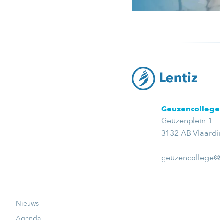
Geuzencollege
Geuzenplein 1
3132 AB Vlaard
geuzencollege@l
Nieuws
Agenda