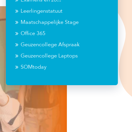
Leerlingenstatuut
Maatschappelijke Stage
Office 365
Geuzencollege Afspraak
Geuzencollege Laptops
SOMtoday