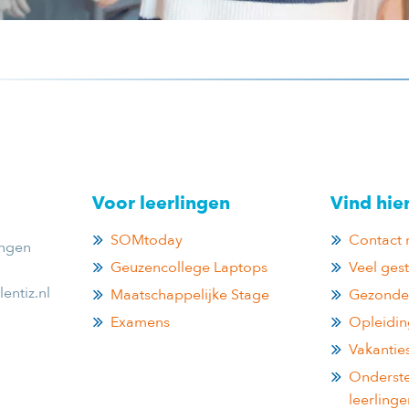
Voor leerlingen
Vind hie
SOMtoday
Contact 
ingen
Geuzencollege Laptops
Veel ges
entiz.nl
Maatschappelijke Stage
Gezonde
Examens
Opleidi
Vakantie
Onderste
leerlinge