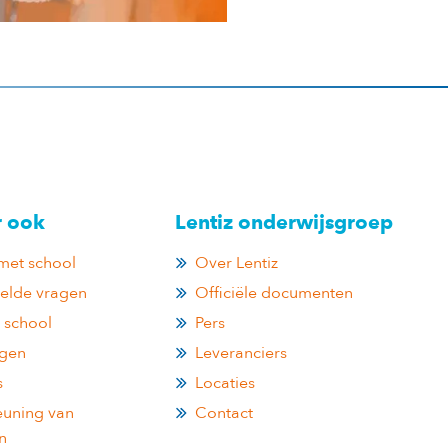
r ook
Lentiz onderwijsgroep
met school
Over Lentiz
telde vragen
Officiële documenten
 school
Pers
ngen
Leveranciers
s
Locaties
uning van
Contact
n