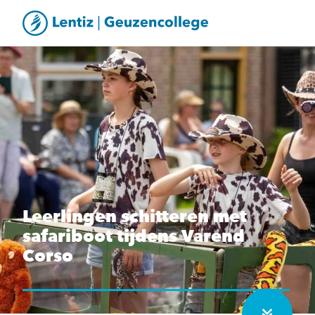
Leerlingen schitteren met
safariboot tijdens Varend
Corso