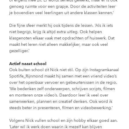
of ergens mee zit. Er wordt serieus gewerkt, maar er is ook
genoeg ruimte voor een grapje. Door de activiteiten leer
je bovendien veel leerlingen uit andere klassen kennen.’
Die fijne sfeer merkt hij ook tijdens de lessen. ‘Als ik iets
niet begrijp, krijg ik altijd extra uitleg. Ook helpen
klasgenoten elkaar vaak met opdrachten of huiswerk. Dat
maakt het leren niet alleen makkelijker, maar ook veel
gezelliger.’
Actief naast school
Ook buiten school zit Nick niet stil. Op zijn Instagramkanaal
Spotlife_Rijnmond maakt hij samen met een vriend video’s
over het openbaar vervoer en gebeurtenissen in de regio.
‘We bedenken zelf onderwerpen, schrijven scripts, filmen
en monteren onze video’s. Daardoor leer ik veel over
samenwerken, plannen en creatief denken. Ook word ik
steeds beter in presenteren, filmen en videobewerking.’
Volgens Nick vullen school en zijn hobby elkaar goed aan.
‘Later wil ik werk doen waarin ik mezelf kan blijven