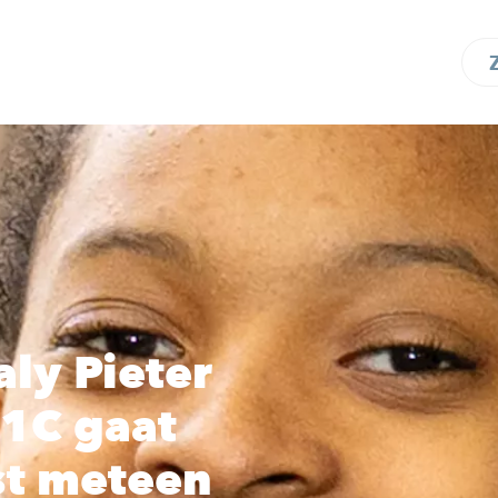
ly Pieter
 1C gaat
fst meteen