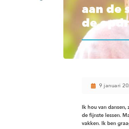
aan de 
de opdr
9 januari 2
Ik hou van dansen,
de fijnste lessen. 
vakken. Ik ben graa