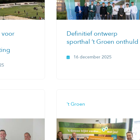
 voor
Definitief ontwerp
sporthal ’t Groen onthuld
ting
16 december 2025
25
't Groen