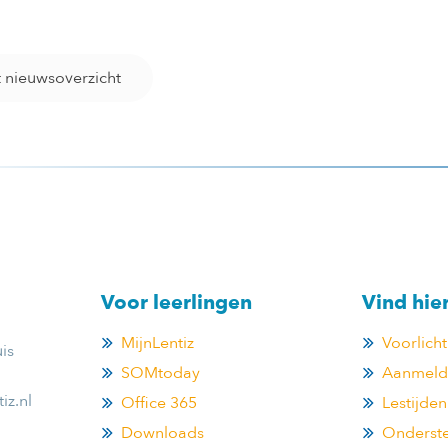
t nieuwsoverzicht
Voor leerlingen
Vind hie
MijnLentiz
Voorlich
is
SOMtoday
Aanmelde
iz.nl
Office 365
Lestijden
Downloads
Onderste