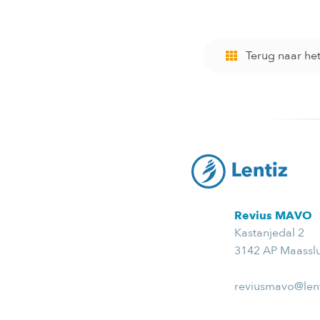
Terug naar he
Revius MAVO
Kastanjedal 2
3142 AP Maasslu
reviusmavo@lent