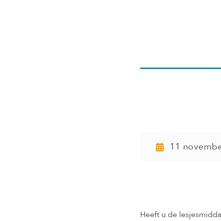
Lesjes
januari
11 novembe
Heeft u de lesjesmid