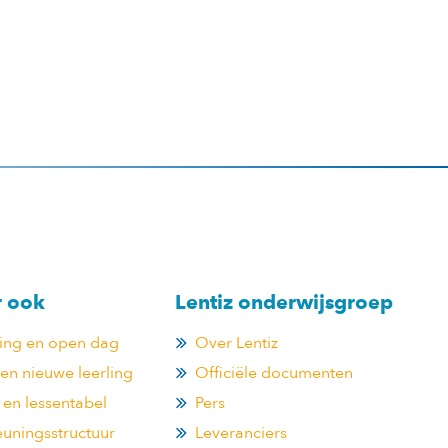
r ook
Lentiz onderwijsgroep
ting en open dag
Over Lentiz
n nieuwe leerling
Officiële documenten
 en lessentabel
Pers
uningsstructuur
Leveranciers