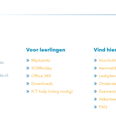
Voor leerlingen
Vind hie
MijnLentiz
Voorlich
is
SOMtoday
Aanmelde
iz.nl
Office 365
Lestijden
Downloads
Onderste
ICT hulp (inlog nodig)
Examenz
Vakantie
FAQ