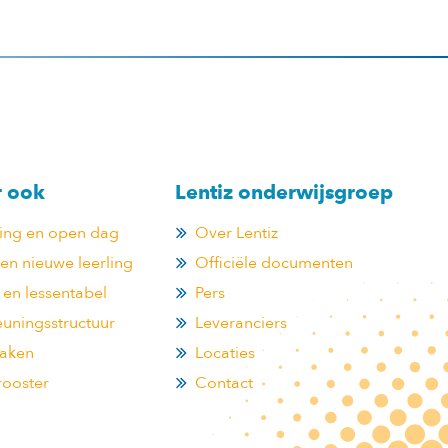
r ook
Lentiz onderwijsgroep
ting en open dag
Over Lentiz
n nieuwe leerling
Officiële documenten
 en lessentabel
Pers
uningsstructuur
Leveranciers
aken
Locaties
rooster
Contact