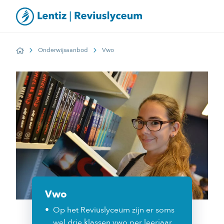
Onderwijsaanbod
Vwo
Home
Vwo
Op het Reviuslyceum zijn er soms
wel drie klassen vwo per leerjaar.